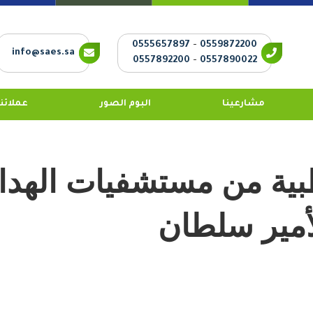
0555657897
-
0559872200
info@saes.sa
0557892200
-
0557890022
مشارعينا
البوم الصور
عملائنا
طبية من مستشفيات الهد
مير سلطان