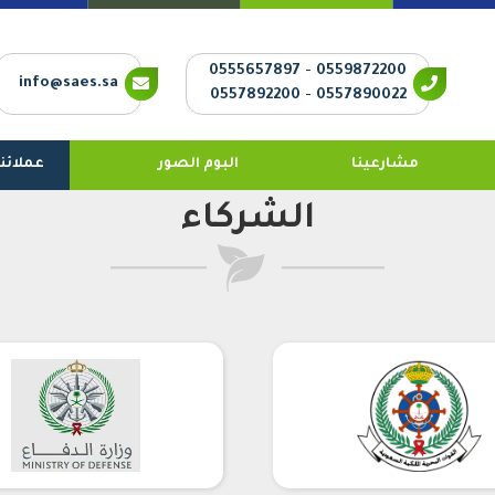
0555657897
-
0559872200
info@saes.sa
0557892200
-
0557890022
مشارعينا
البوم الصور
عملائنا
الشركاء