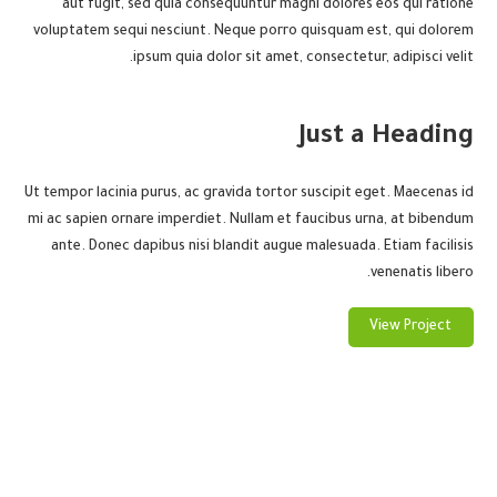
aut fugit, sed quia consequuntur magni dolores eos qui ratione
voluptatem sequi nesciunt. Neque porro quisquam est, qui dolorem
ipsum quia dolor sit amet, consectetur, adipisci velit.
Just a Heading
Ut tempor lacinia purus, ac gravida tortor suscipit eget. Maecenas id
mi ac sapien ornare imperdiet. Nullam et faucibus urna, at bibendum
ante. Donec dapibus nisi blandit augue malesuada. Etiam facilisis
venenatis libero.
View Project